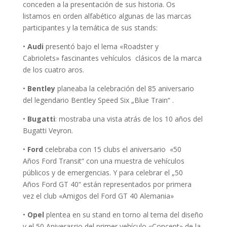
conceden a la presentación de sus historia. Os
listamos en orden alfabético algunas de las marcas
participantes y la temática de sus stands:
•
Audi
presentó bajo el lema «Roadster y
Cabriolets» fascinantes vehículos clásicos de la marca
de los cuatro aros.
•
Bentley
planeaba la celebración del 85 aniversario
del legendario Bentley Speed Six „Blue Train“ .
•
Bugatti
: mostraba una vista atrás de los 10 años del
Bugatti Veyron.
•
Ford
celebraba con 15 clubs el aniversario «50
Años Ford Transit“ con una muestra de vehículos
públicos y de emergencias. Y para celebrar el „50
Años Ford GT 40“ están representados por primera
vez el club «Amigos del Ford GT 40 Alemania»
•
Opel
plentea en su stand en torno al tema del diseño
y el 50 Aniverasrio del primer vehículo «Concept» de la