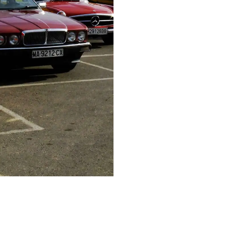
La fundación en Huesca de un M
Restauración de los mismos.
Hemos organizado más de 200 pr
más de 5.000 vehículos en dic
nuestra provincia.
Se han realizado 6 pruebas de 
Sevilla en Guzzi 65c.c. en 1992 
Ambas pruebas con un recorrido
Hemos implantado un Herman
Embiellage d’Or Bigourdan
(Club 
Se ha fomentado la afición me
Osca-Biella
, consecutivamente
Hemos visitado todos los Valle
nuestros participantes nues