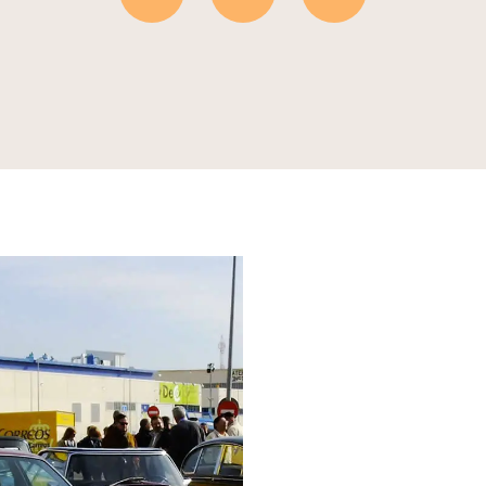
Recuperar, conservar y restaurar
La ayuda mutua entre sus asoci
La recopilación de datos, manual
documentación.
Las concentraciones y exposicio