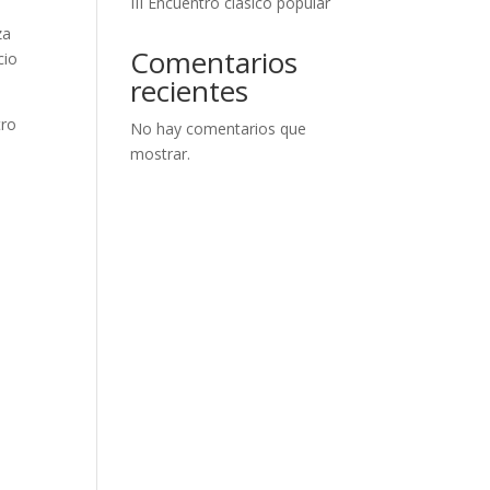
III Encuentro clásico popular
za
Comentarios
cio
recientes
tro
No hay comentarios que
mostrar.