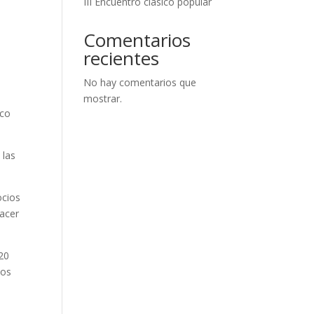
III Encuentro clásico popular
Comentarios
recientes
No hay comentarios que
mostrar.
sco
 las
ocios
hacer
 20
los