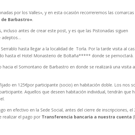
onadas por los Valles», y en esta ocasión recorreremos las comarcas
de Barbastro»
.
 incluso antes de crear este post, y es que las Pistonadas siguen
de adeptos…
rrablo hasta llegar a la localidad de Torla. Por la tarde visita al ca
aslado hasta el Hotel Monasterio de Boltaña***** donde se pernoctará.
hacia el Somontano de Barbastro en donde se realizará una visita a
 fijado en 125€por participante (socio) en habitación doble. Los nos s
articipante. Aquellos que deseen habitación individual, tendrán que 
el.
o en efectivo en la Sede Social, antes del cierre de inscripciones, el
e realizar el pago por
Transferencia bancaria a nuestra cuenta
(