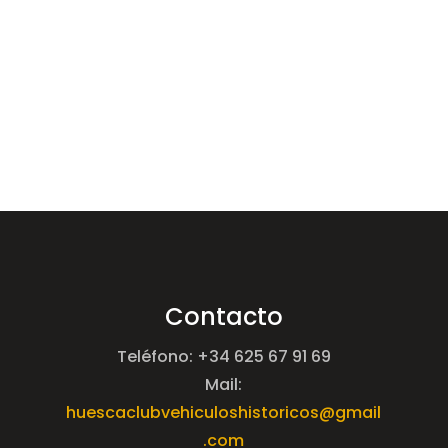
Contacto
Teléfono: +34 625 67 91 69
Mail:
huescaclubvehiculoshistoricos@gmail
.com