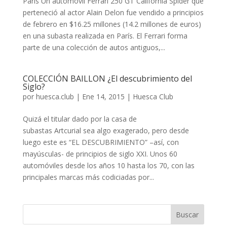
Paris Un automóvil Ferrari 250 GT California Spider que
perteneció al actor Alain Delon fue vendido a principios
de febrero en $16.25 millones (14.2 millones de euros)
en una subasta realizada en París. El Ferrari forma
parte de una colección de autos antiguos,...
COLECCIÓN BAILLON ¿El descubrimiento del
Siglo?
por
huesca.club
|
Ene 14, 2015
|
Huesca Club
Quizá el titular dado por la casa de
subastas Artcurial sea algo exagerado, pero desde
luego este es “EL DESCUBRIMIENTO” –así, con
mayúsculas- de principios de siglo XXI. Unos 60
automóviles desde los años 10 hasta los 70, con las
principales marcas más codiciadas por...
Buscar