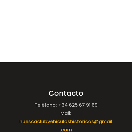
Contacto
Teléfono: +34 625 67 91 69
Mail:
huescaclubvehiculoshistoricos@gmail
.com