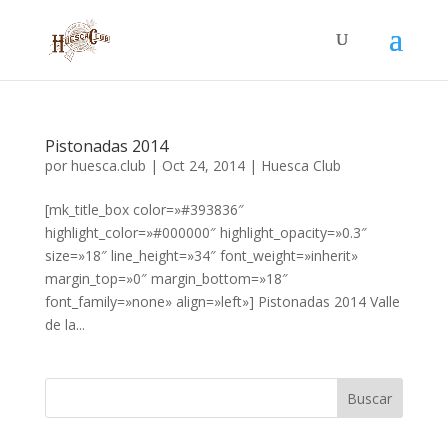
Pistonadas 2014
por
huesca.club
|
Oct 24, 2014
|
Huesca Club
[mk_title_box color=»#393836″
highlight_color=»#000000″ highlight_opacity=»0.3″
size=»18″ line_height=»34″ font_weight=»inherit»
margin_top=»0″ margin_bottom=»18″
font_family=»none» align=»left»] Pistonadas 2014 Valle
de la...
Buscar