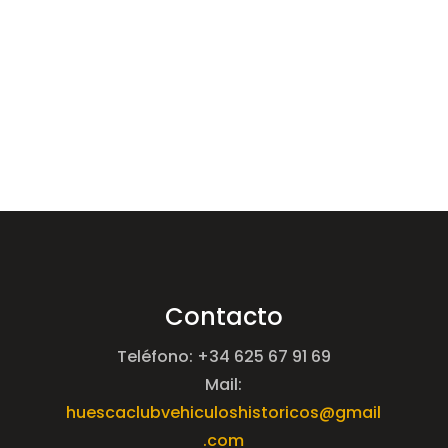
Contacto
Teléfono: +34 625 67 91 69
Mail:
huescaclubvehiculoshistoricos@gmail
.com