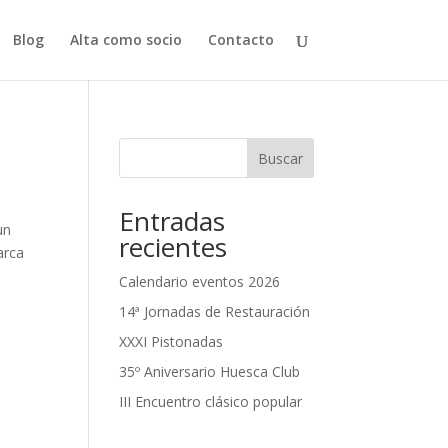
Blog
Alta como socio
Contacto
Buscar
Entradas
un
recientes
arca
Calendario eventos 2026
14ª Jornadas de Restauración
XXXI Pistonadas
35º Aniversario Huesca Club
III Encuentro clásico popular