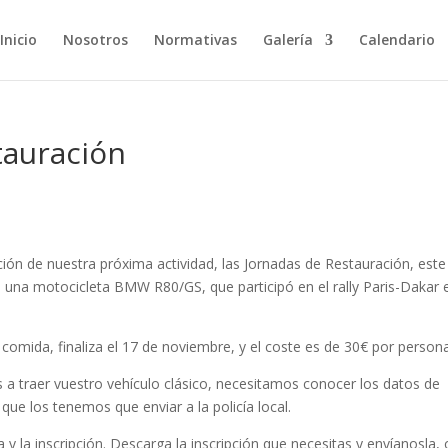
Inicio
Nosotros
Normativas
Galería
Calendario
tauración
n de nuestra próxima actividad, las Jornadas de Restauración, est
 una motocicleta BMW R80/GS, que participó en el rally Paris-Dakar 
la comida, finaliza el 17 de noviembre, y el coste es de 30€ por person
is a traer vuestro vehículo clásico, necesitamos conocer los datos de
que los tenemos que enviar a la policía local.
y la inscripción. Descarga la inscripción que necesitas y envíanosla, 