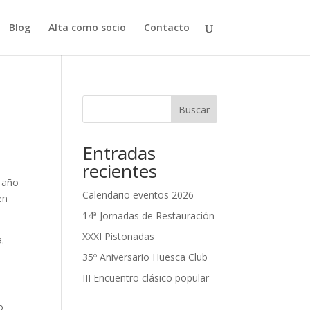
Blog
Alta como socio
Contacto
Buscar
Entradas
recientes
e año
Calendario eventos 2026
en
14ª Jornadas de Restauración
XXXI Pistonadas
a.
35º Aniversario Huesca Club
III Encuentro clásico popular
o