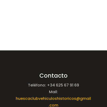
Contacto
Teléfono: +34 625 67 91 69
Mail:
huescaclubvehiculoshistoricos@gmail
.com