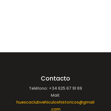
Contacto
Teléfono: +34 625 67 91 69
Mail:
huescaclubvehiculoshistoricos@gmail
.com