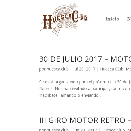
Inicio
N
30 DE JULIO 2017 – M
por
huesca.club
|
Jul 20, 2017
|
Huesca Club
,
Mo
Se está organizando para el próximo día 30 de J
Robres. Nos han invitado a participar, tanto c
Inscríbete llamando o enviando...
III GIRO MOTOR RETRO –
por
huesca.club
|
Jun 29, 2017
|
Huesca Club
,
M