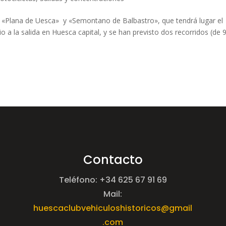
la «Plana de Uesca» y «Semontano de Balbastro», que tendrá lugar el
o a la salida en Huesca capital, y se han previsto dos recorridos (de 
Contacto
Teléfono: +34 625 67 91 69
Mail:
huescaclubvehiculoshistoricos@gmail
.com