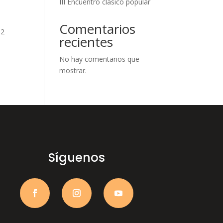
III Encuentro clásico popular
Comentarios
92
recientes
No hay comentarios que
mostrar.
Síguenos