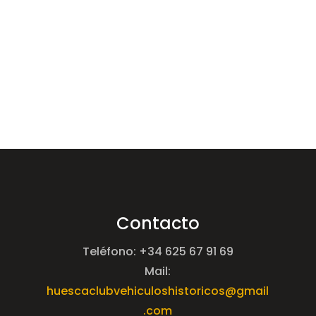
Contacto
Teléfono: +34 625 67 91 69
Mail:
huescaclubvehiculoshistoricos@gmail
.com