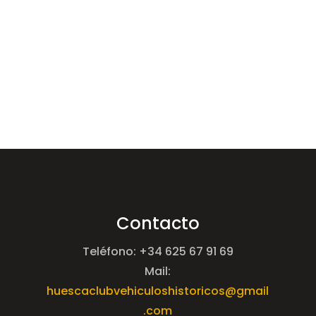
Contacto
Teléfono: +34 625 67 91 69
Mail:
huescaclubvehiculoshistoricos@gmail
.com